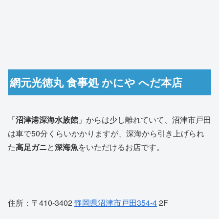
網元光徳丸 食事処 かにや へだ本店
「
沼津港深海水族館
」からは少し離れていて、沼津市戸田
は車で50分くらいかかりますが、深海から引き上げられ
た
高足ガニ
と
深海魚
をいただけるお店です。
住所：〒410-3402
静岡県沼津市戸田354-4
2F