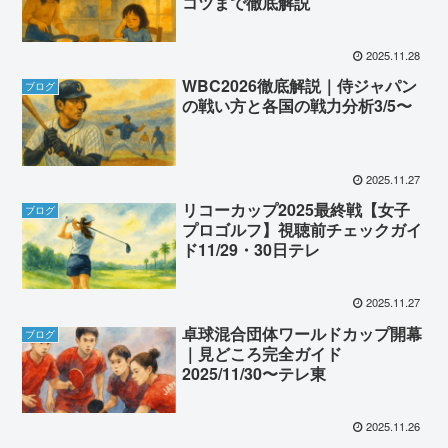
コツまで徹底解説
2025.11.28
WBC2026徹底解説｜侍ジャパン
ブログ
の戦い方と各国の戦力分析3/5〜
2025.11.27
リコーカップ2025最終戦【女子
ブログ
プロゴルフ】視聴前チェックガイ
ド11/29・30日テレ
2025.11.27
卓球混合団体ワールドカップ開幕
ブログ
｜見どころ完全ガイド
2025/11/30〜テレ東
2025.11.26