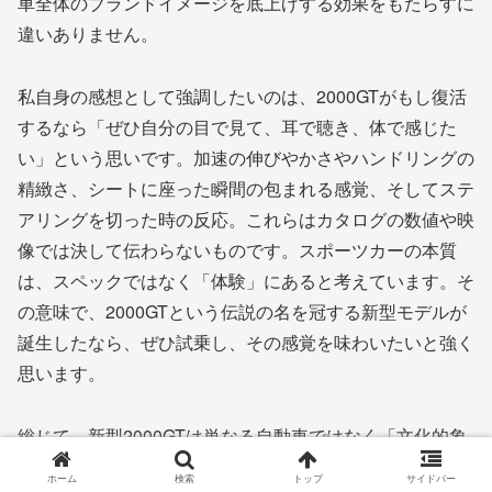
車全体のブランドイメージを底上げする効果をもたらすに
違いありません。
私自身の感想として強調したいのは、2000GTがもし復活
するなら「ぜひ自分の目で見て、耳で聴き、体で感じた
い」という思いです。加速の伸びやかさやハンドリングの
精緻さ、シートに座った瞬間の包まれる感覚、そしてステ
アリングを切った時の反応。これらはカタログの数値や映
像では決して伝わらないものです。スポーツカーの本質
は、スペックではなく「体験」にあると考えています。そ
の意味で、2000GTという伝説の名を冠する新型モデルが
誕生したなら、ぜひ試乗し、その感覚を味わいたいと強く
思います。
総じて、新型2000GTは単なる自動車ではなく「文化的象
徴」として期待されています。発売されれば日本の自動車
ホーム
検索
トップ
サイドバー