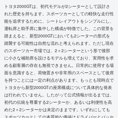
トヨタ2000GTは、初代モデルが2シーターとして設計さ
れた歴史を持ちます。スポーツカーとしての軽快な走行性
能を追求するために、シートレイアウトをシンプルにし、
運転席と助手席に集中した構成が特徴でした。この背景を
踏まえると、新型2000GTにおいても2シーターの形式を
踏襲する可能性は自然な流れと考えられます。ただし現在
のスポーツカー市場では、2＋2シーターという形で後部
に小さな補助席を設けるモデルも増えており、実用性を求
める顧客層の存在も無視できません。日常的に使用する場
面を意識すると、荷物置きや非常用のスペースとして後席
を持つことには一定の利点があります。もっとも現時点で
トヨタから新型2000GTの座席構成について具体的な発表
は行われていません。したがって公式情報が出るまでは、
初代の伝統を尊重する2シーターか、あるいは利便性を高
めた2＋2シーターかは未定のままです。いずれにしても
スポーツカーとしての本質的な価値はドライバーとパッセ