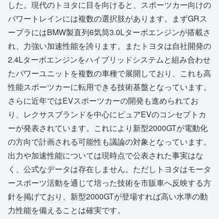
した。現代のトヨタに目を向けると、スポーツカー向けの
パワートレインには複数の選択肢があります。まずGRス
ープラにはBMW製直列6気筒3.0Lターボエンジンが搭載さ
れ、力強い加速性能を誇ります。またトヨタは自社開発の
2.4Lターボエンジンをハイブリッドシステムと組み合わせ
たパワーユニットを複数の車種で展開しており、これも高
性能スポーツカーに転用できる技術基盤となっています。
さらに近年ではEVスポーツカーの開発も進められてお
り、レクサスブランドを中心にピュアEVのコンセプトカ
ーが発表されています。これにより新型2000GTが電動化
の方向で計画される可能性も議論の対象となっています。
出力や加速性能については現時点で公表された事実はな
く、公式なデータは存在しません。ただしトヨタはモータ
ースポーツ活動を通じて培った技術を市販車へ反映する方
針を掲げており、新型2000GTが登場すれば高い水準の動
力性能を備えることは確実です。