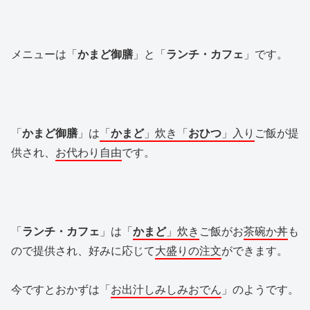
メニューは「
かまど御膳
」と「
ランチ・カフェ
」です。
「
かまど御膳
」は
「
かまど
」炊き「
おひつ
」入り
ご飯が提
供され、
お代わり自由
です。
「
ランチ・カフェ
」は「
かまど
」炊き
ご飯がお
茶碗か丼
も
ので提供され、好みに応じて
大盛りの注文
ができます。
今ですとおかずは「
お出汁しみしみおでん
」のようです。