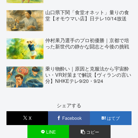
山口県下関「食堂オネット」量りの食
堂【オモウマい店】日テレ10/14放送
仲村果乃選手のプロ初優勝｜京都で培
った新世代の静かな闘志と今後の挑戦
乗り物酔い｜原因と克服法から宇宙酔
い・VR対策まで解説【ヴィランの言い
分】NHKEテレ9/20・9/24
シェアする
X
Facebook
はてブ
LINE
コピー