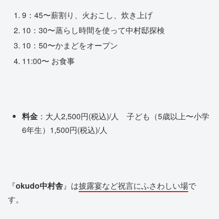
9：45〜薪割り、火おこし、炊き上げ
10：30〜蒸らし時間を使って中村邸探検
10：50〜かまどをオープン
11:00〜 お食事
料金
：大人2,500円(税込)/人 子ども（5歳以上〜小学
6年生）1,500円(税込)/人
『
okudo中村舎
』は
披露宴など祝言にふさわしい場
で
す。