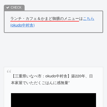
ランチ・カフェ＆かまど御膳のメニュー
は
こちら
(okudo中村舎)
【三重県いなべ市：okudo中村舎】築220年、日
本家屋でいただくごはんに感無量”