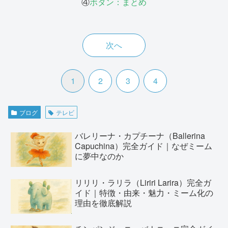
④
ボタン：まとめ
次へ
1
2
3
4
ブログ
テレビ
バレリーナ・カプチーナ（Ballerina
Capuchina）完全ガイド｜なぜミーム
に夢中なのか
リリリ・ラリラ（Liriri Larira）完全ガ
イド｜特徴・由来・魅力・ミーム化の
理由を徹底解説