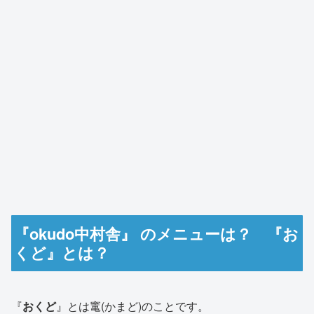
『okudo中村舎』 のメニューは？ 『お
くど』とは？
『
おくど
』とは
竃(かまど)のこと
です。