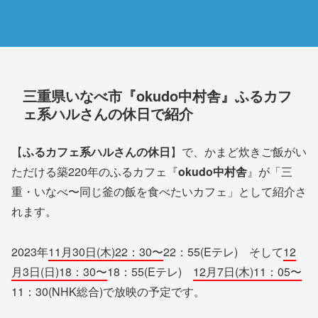
三重県いなべ市『okudo中村舎』ふるカフ
ェ系ハルさんの休日で紹介
【
ふるカフェ系ハルさんの休日
】で、かまど炊きご飯がい
ただける築220年のふるカフェ『
okudo中村舎
』が「三
重・いなべ〜同じ釜の飯を食べたいカフェ」として紹介さ
れます。
2023年
11月30日(木)22：30〜
22：55(Eテレ) そして
12
月3日(日)18：30〜
18：55(Eテレ)
12月7日(木)11：05〜
11：30(NHK総合)で放映の予定です。