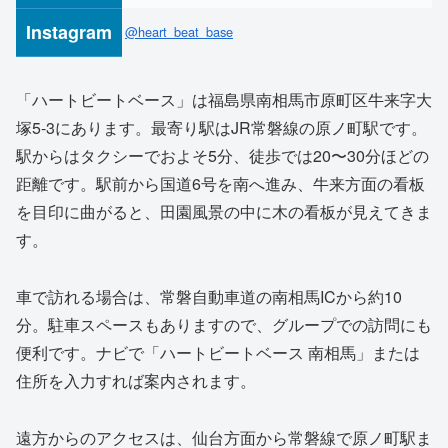
Instagram
@heart_beat_base
「ハートビートベース」は福島県南相馬市原町区牛来字大
塚5-3にあります。最寄り駅はJR常磐線の原ノ町駅です。
駅からはタクシーでおよそ5分、徒歩では20〜30分ほどの
距離です。駅前から国道6号を南へ進み、牛来方面の看板
を目印に曲がると、田園風景の中に木の看板が見えてきま
す。
車で訪れる場合は、常磐自動車道の南相馬ICから約10
分。駐車スペースもありますので、グループでの訪問にも
便利です。ナビで「ハートビートベース 南相馬」または
住所を入力すれば案内されます。
遠方からのアクセスは、仙台方面から常磐線で原ノ町駅ま