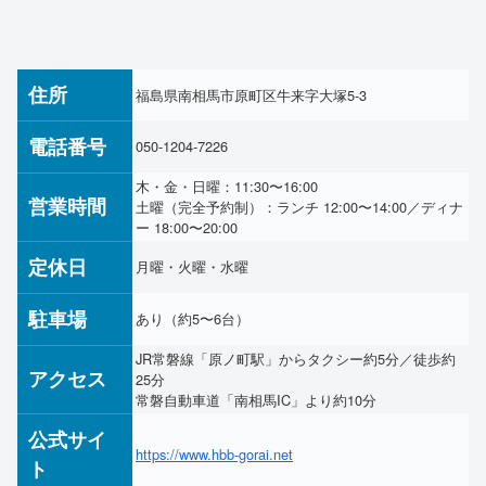
住所
福島県南相馬市原町区牛来字大塚5-3
電話番号
050-1204-7226
木・金・日曜：11:30〜16:00
営業時間
土曜（完全予約制）：ランチ 12:00〜14:00／ディナ
ー 18:00〜20:00
定休日
月曜・火曜・水曜
駐車場
あり（約5〜6台）
JR常磐線「原ノ町駅」からタクシー約5分／徒歩約
アクセス
25分
常磐自動車道「南相馬IC」より約10分
公式サイ
https://www.hbb-gorai.net
ト