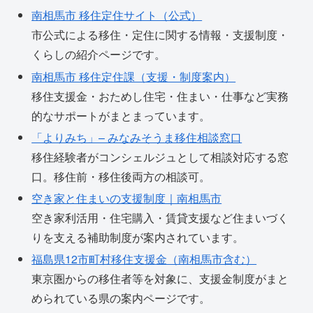
南相馬市 移住定住サイト（公式）
市公式による移住・定住に関する情報・支援制度・
くらしの紹介ページです。
南相馬市 移住定住課（支援・制度案内）
移住支援金・おためし住宅・住まい・仕事など実務
的なサポートがまとまっています。
「よりみち」– みなみそうま移住相談窓口
移住経験者がコンシェルジュとして相談対応する窓
口。移住前・移住後両方の相談可。
空き家と住まいの支援制度｜南相馬市
空き家利活用・住宅購入・賃貸支援など住まいづく
りを支える補助制度が案内されています。
福島県12市町村移住支援金（南相馬市含む）
東京圏からの移住者等を対象に、支援金制度がまと
められている県の案内ページです。