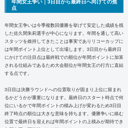
年間女王争い｜3日目から最終日へ向けての焦
点
年間女王争いは今季複数回優勝を挙げて安定した成績を残
した佐久間朱莉選手が中心になります。年間を通して高い
スタッツを維持してきたことは事実でありリコーカップに
は年間ポイント上位として出場します。3日目から最終日
にかけての注目点は最終戦での順位が年間ポイントに加算
される仕組みであるため大会順位が年間女王の行方に直結
する点です。
3日目は決勝ラウンドへの位置取りが固まり上位に留まれ
るかどうかが重要になります。最終日のスタート時点で何
位にいるかで年間ポイントの積み上げが変わるため3日目
終了時点の順位は大きな意味を持ちます。優勝争いに絡む
位置で最終日を迎えれば年間ポイントの上積みが期待でき