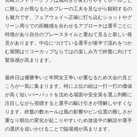
に難しさが異なるためプレーの工夫を見ながら観戦するの
も魅力です。フェアウェイへ正確に打ち込むショットやグ
リーン周りでの距離感を合わせるアプローチは選手ごとに
特徴があり自分のプレースタイルと重ねて見ると新しい発
見があります。中位につけている選手が後半で流れをつか
む展開はリコーカップならではの楽しみ方で終盤に向けて
緊張感が高まります。
最終日は優勝争いと年間女王争いが重なるため大会の見ど
ころが一気に集まります。特に上位の組は一打一打の価値
が高く短いパーパットを沈める場面や安全策を選ぶ判断に
注目しながら視聴すると選手の駆け引きが理解しやすくな
ります。終盤の数ホールは風の影響やピン位置の難しさが
重なり順位の変化が起こりやすいため放送中の解説や選手
の選択を追いかけることで臨場感が高まります。