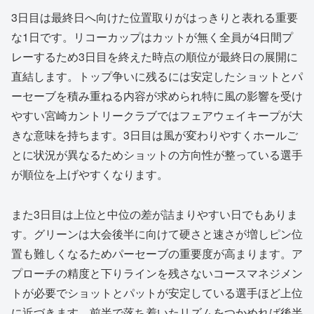
3日目は最終日へ向けた位置取りがはっきりと表れる重要
な1日です。リコーカップはカットが無く全員が4日間プ
レーするため3日目を終えた時点の順位が最終日の展開に
直結します。トップ争いに残るには安定したショットとパ
ーセーブを積み重ねる内容が求められ特に風の影響を受け
やすい宮崎カントリークラブではフェアウェイキープが大
きな意味を持ちます。3日目は風が変わりやすくホールご
とに状況が異なるためショットの方向性が整っている選手
が順位を上げやすくなります。
また3日目は上位と中位の差が詰まりやすい日でもありま
す。グリーンは大会後半に向けて硬さと速さが増しピン位
置も難しくなるためパーセーブの重要度が高まります。ア
プローチの精度と下りラインを残さないコースマネジメン
トが必要でショットとパットが安定している選手ほど上位
に近づきます。前半で落ち着いたリズムをつかめれば後半