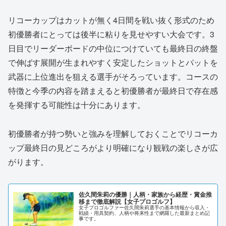
リコーカップはカットが無く4日間を戦い抜く形式のため
初優勝者にとっては後半に粘りを見せやすい大会です。3
日目でリーダーボードの中位につけていても最終日の終盤
で伸ばす展開が生まれやすく安定したショットとパットを
武器に上位進出を狙える選手がそろっています。コースの
特徴と今季の内容を踏まえると初優勝者が最終日で存在感
を発揮する可能性は十分にあります。
初優勝者が持つ勢いと強みを理解しておくことでリコーカ
ップ最終日の見どころがより明確になり観戦の楽しさが広
がります。
佐久間朱莉の優勝｜人柄・家族から経歴・賞金推
移まで徹底解説【女子プロゴルフ】
女子プロゴルファー佐久間朱莉選手の基本情報から収入・
戦績・用具契約、人柄や将来性まで網羅した最新まとめ記
事です。