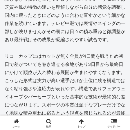
芝質や風の特徴の違いを理解しながら自分の感覚を調整し
国内に戻ったときにどのように合わせ直すかという細かな
作業を続けています。テレビ中継では表情やスイングの一
部しか映りませんがその裏には日々の積み重ねと微調整が
あり最終戦はその成果が凝縮されやすい試合です。
リコーカップにはカットが無く全員が4日間を戦うため初
日で差がついても巻き返せる余地があり3日目から最終日
にかけて順位が入れ替わる展開が生まれやすくなります。
こうした形式は実力が高い選手だけが上位に残る構造では
なく粘り強さや適応力が表れやすい構造でありフェアウェ
イキープやパーセーブといった基本的な技術が最終的な差
につながります。スポーツの本質は派手なプレーだけでな
く地味な積み重ねに宿るという視点を感じられるのが最終
戦の醍醐味です。
ホーム
検索
トップ
サイドバー