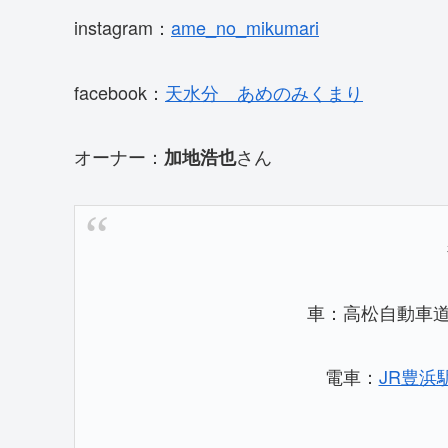
instagram：
ame_no_mikumari
facebook：
天水分 あめのみくまり
オーナー：
さん
加地浩也
車：高松自動車
電車：
JR豊浜駅