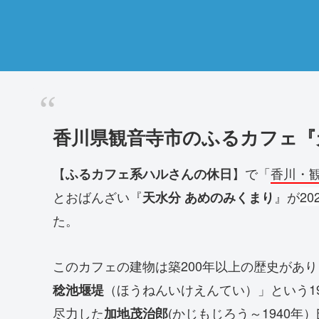
香川県観音寺市のふるカフェ『
【
】で「
香川・
ふるカフェ系ハルさんの休日
とおばんざい『
』が
20
天水分 あめのみくまり
た。
このカフェの建物は築200年以上の歴史があ
（ほうねんいけえんてい）」という1
稔池堰堤
尽力した
(かじもじろう～1940
加地茂治郎