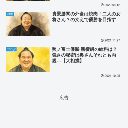
2022.04.12
貴景勝関の外食は焼肉！二人の女
相撲
将さん？の支えで優勝を目指す
2021.11.27
照ノ富士優勝 新横綱の給料は？
ブログ
強さの秘密は奥さんそれとも両
親…【大相撲】
2021.10.25
広告