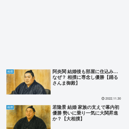
阿炎関 結婚後も部屋に住込み…
相撲
なぜ？ 相撲に専念し優勝【踊る
さんま御殿】
2022.11.30
若隆景 結婚 家族の支えで幕内初
相撲
優勝 勢いに乗り一気に大関昇進
か？【大相撲】