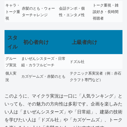
キャラ・
トーク重視・雑
赤髪のとも・ウォー
会話テンポ・個
トーク重
談好き・長時間
ターチャレンジ
性・エンタメ性
視
視聴者
スタ
初心者向け
上級者向け
イル
グルー
まいぜんシスターズ・日常
ドズル社
プ実況
組・カラフルピーチ
個人実
テクニック系実況者（例：赤石
カズゲームズ・赤髪のとも
況
クラフト専門など）
このように、マイクラ実況は一口に「人気ランキング」と
いっても、その魅力の方向性は多彩です。企画を楽しみた
い人は「まいぜんシスターズ」や「日常組」、建築の技術
を学びたい人は「ドズル社」や「カズゲームズ」、トーク