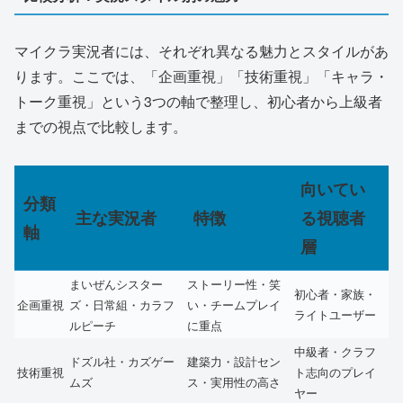
マイクラ実況者には、それぞれ異なる魅力とスタイルがあ
ります。ここでは、「企画重視」「技術重視」「キャラ・
トーク重視」という3つの軸で整理し、初心者から上級者
までの視点で比較します。
向いてい
分類
主な実況者
特徴
る視聴者
軸
層
まいぜんシスター
ストーリー性・笑
初心者・家族・
企画重視
ズ・日常組・カラフ
い・チームプレイ
ライトユーザー
ルピーチ
に重点
中級者・クラフ
ドズル社・カズゲー
建築力・設計セン
技術重視
ト志向のプレイ
ムズ
ス・実用性の高さ
ヤー