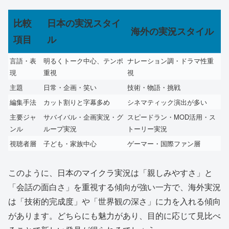
比較
日本の実況スタイ
海外の実況スタイル
項目
ル
言語・表
明るくトーク中心、テンポ
ナレーション調・ドラマ性重
現
重視
視
主題
日常・企画・笑い
技術・物語・挑戦
編集手法
カット割りと字幕多め
シネマティック演出が多い
主要ジャ
サバイバル・企画実況・グ
スピードラン・MOD活用・ス
ンル
ループ実況
トーリー実況
視聴者層
子ども・家族中心
ゲーマー・国際ファン層
このように、日本のマイクラ実況は「親しみやすさ」と
「会話の面白さ」を重視する傾向が強い一方で、海外実況
は「技術的完成度」や「世界観の深さ」に力を入れる傾向
があります。どちらにも魅力があり、目的に応じて見比べ