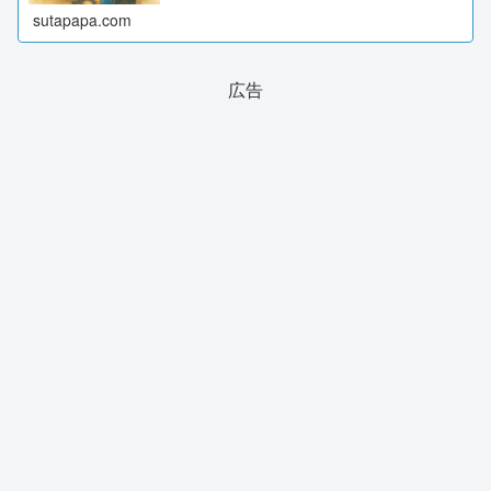
sutapapa.com
広告