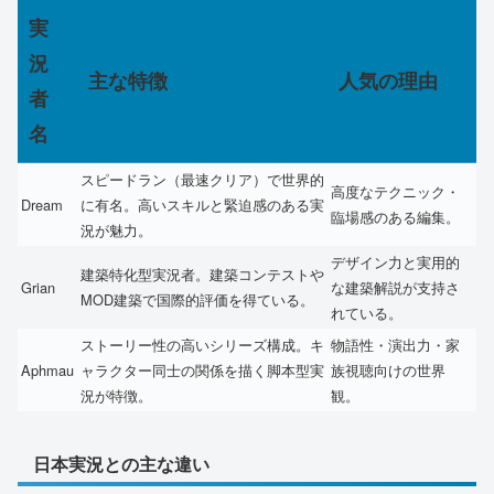
実
況
主な特徴
人気の理由
者
名
スピードラン（最速クリア）で世界的
高度なテクニック・
Dream
に有名。高いスキルと緊迫感のある実
臨場感のある編集。
況が魅力。
デザイン力と実用的
建築特化型実況者。建築コンテストや
Grian
な建築解説が支持さ
MOD建築で国際的評価を得ている。
れている。
ストーリー性の高いシリーズ構成。キ
物語性・演出力・家
Aphmau
ャラクター同士の関係を描く脚本型実
族視聴向けの世界
況が特徴。
観。
日本実況との主な違い