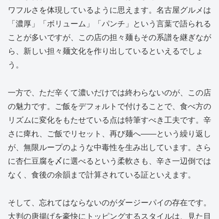
ワフルさを体現しているように思えます。名古屋グルメは
「濃厚」「ボリューム」「パンチ」という言葉で語られる
ことが多いですが、この店の担々麺もその系譜を継ぎなが
ら、新しい担々麺文化を作り出しているといえるでしょ
う。
一方で、ただ辛くて濃いだけでは終わらないのが、この店
の魅力です。ご飯をデフォルトで付けることで、食べ方の
リズムに変化をもたせている点は特筆すべき工夫です。辛
さに痺れ、ご飯でリセット、再び麺へ――という繰り返し
が、無限ループのような中毒性を生み出しています。さら
に杏仁豆腐を〆に選べるという柔軟さも、辛さ一辺倒では
なく、食後の余韻まで計算されている証といえます。
そして、忘れてはならないのがダージーパイの存在です。
大判の唐揚げを豪快にトッピングするスタイルは、見た目