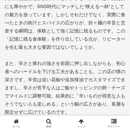
にも華やかで、SNS時代にマッチした“映える一杯”として
の魅力を放っています。しかしそれだけでなく、実際に食
べたときの肉汁とスパイスの広がりが、担々麺の辛旨と交
差する瞬間は、体験として強く記憶に残るものです。この
「記憶に残る食体験」を作り出している点が、リピーター
を生む最も大きな要因ではないでしょうか。
また、辛さと痺れの強さを前面に押し出しながらも、初心
者へのハードルを下げる工夫があることも、この店の懐の
深さです。辛党は追い花椒や追加辣油でカスタマイズでき
ますし、辛さが苦手な人はご飯やトッピングの卵・チーズ
でマイルドに調整可能。結果的に「辛いものが得意な人も
そうでない人も楽しめる」という幅の広さがあり、客層を
限定せずに広げているのです。
ホーム
検索
トップ
サイドバー
店内の雰囲気についても触れておきたいと思います。駅前