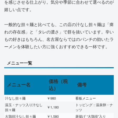
を感じさせる仕上がり。気分や季節に合わせて選べるのが
嬉しい点です。
一般的な担々麺と比べても、この店の汁なし担々麺は「痺
れの存在感」と「タレの濃さ」で群を抜いています。辛い
もの好きはもちろん、名古屋ならではのパンチの効いたラ
ーメンを体験したい方に強くおすすめできる一杯です。
メニュー一覧
価格（税
メニュー名
備考
込）
汁なし担々麺
￥980
看板メニュー
温玉・ナッツ入り汁なし
トッピング：温泉卵・ナ
￥1,180
担々麺
ッツ
大鶏排汁なし担々麺
￥1,580
唐揚げ “大鶏排”入り