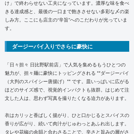
け」で終わらせない工夫になっています。濃厚な味を食べ
きる達成感と、最後の一口まで飽きさせない多彩な〆の楽
しみ方。ここにも店主の“辛旨”へのこだわりが光っていま
す。
ダージーパイ入りでさらに豪快に
「日々担々 日比野駅前店」で人気を集めるもうひとつの
魅力が、担々麺に豪快にトッピングされる **ダージーパイ
（大判のスパイシー唐揚げ）** です。皿いっぱいに広がる
ほどのサイズ感で、視覚的インパクトも抜群。はじめて注
文した人は、思わず写真を撮りたくなる迫力があります。
衣はカリッと香ばしく揚がり、ひと口かじるとスパイスの
香りが広がり、続いて肉汁がじゅわっとあふれ出します。
タレや花椒の余韻と合わさることで、辛さと旨みの層がさ