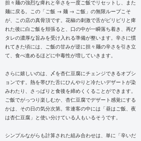
担々麺の強烈な痺れと辛さを一度ご飯でリセットし、また
麺に戻る。この「ご飯 → 麺 → ご飯」の無限ループこそ
が、この店の真骨頂です。花椒の刺激で舌がピリピリと痺
れた後に白ご飯を頬張ると、口の中が一瞬落ち着き、再び
タレの濃厚な旨みを受け入れる準備が整います。辛さに慣
れてきた頃には、ご飯の甘みが逆に担々麺の辛さを引き立
て、食べ進めるほどに中毒性が増していきます。
さらに嬉しいのは、〆を杏仁豆腐にチェンジできるオプシ
ョンです。熱を帯びた舌にひんやりと冷たいデザートが染
みわたり、さっぱりと食後を締めくくることができます。
ご飯でがっつり楽しむか、杏仁豆腐でデザート感覚にする
かは、その日の気分次第。常連客の中には「昼はご飯、夜
は杏仁豆腐」と使い分けている人もいるそうです。
シンプルながらも計算された組み合わせは、単に「辛いだ